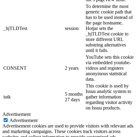
To determine the most
generic cookie path that
has to be used instead of
the page hostname,
_hjTLDTest
session
Hotjar sets the
_hjTLDTest cookie to
store different URL
substring alternatives
until it fails.
YouTube sets this cookie
via embedded youtube-
CONSENT
2 years
videos and registers
anonymous statistical
data.
This cookie is used by
Issuu analytic system to
5 months
iutk
gather information
27 days
regarding visitor activity
on Issuu products.
Advertisement
Advertisement
Advertisement cookies are used to provide visitors with relevant ads
and marketing campaigns. These cookies track visitors across
websites and collect information to provide customized ads.