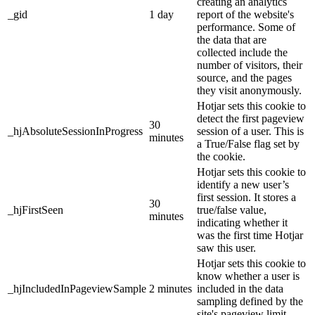
creating an analytics
_gid
1 day
report of the website's
performance. Some of
the data that are
collected include the
number of visitors, their
source, and the pages
they visit anonymously.
Hotjar sets this cookie to
detect the first pageview
30
_hjAbsoluteSessionInProgress
session of a user. This is
minutes
a True/False flag set by
the cookie.
Hotjar sets this cookie to
identify a new user’s
first session. It stores a
30
_hjFirstSeen
true/false value,
minutes
indicating whether it
was the first time Hotjar
saw this user.
Hotjar sets this cookie to
know whether a user is
_hjIncludedInPageviewSample
2 minutes
included in the data
sampling defined by the
site's pageview limit.