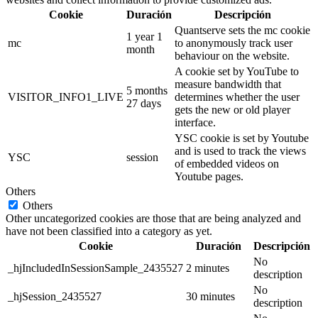
Cookie
Duración
Descripción
Quantserve sets the mc cookie
1 year 1
mc
to anonymously track user
month
behaviour on the website.
A cookie set by YouTube to
measure bandwidth that
5 months
VISITOR_INFO1_LIVE
determines whether the user
27 days
gets the new or old player
interface.
YSC cookie is set by Youtube
and is used to track the views
YSC
session
of embedded videos on
Youtube pages.
Others
Others
Other uncategorized cookies are those that are being analyzed and
have not been classified into a category as yet.
Cookie
Duración
Descripción
No
_hjIncludedInSessionSample_2435527
2 minutes
description
No
_hjSession_2435527
30 minutes
description