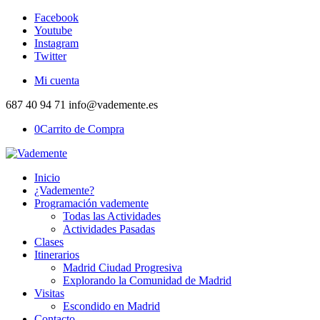
Facebook
Youtube
Instagram
Twitter
Mi cuenta
687 40 94 71 info@vademente.es
0
Carrito de Compra
Inicio
¿Vademente?
Programación vademente
Todas las Actividades
Actividades Pasadas
Clases
Itinerarios
Madrid Ciudad Progresiva
Explorando la Comunidad de Madrid
Visitas
Escondido en Madrid
Contacto