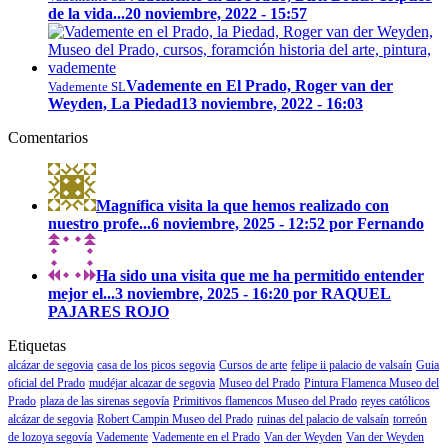
de la vida...
20 noviembre, 2022 - 15:57
Vademente en El Prado, Roger van der
Vademente SL
Weyden, La Piedad
13 noviembre, 2022 - 16:03
Comentarios
Magnífica visita la que hemos realizado con
nuestro profe...
6 noviembre, 2025 - 12:52 por Fernando
Ha sido una visita que me ha permitido entender
mejor el...
3 noviembre, 2025 - 16:20 por RAQUEL
PAJARES ROJO
Etiquetas
alcázar de segovia
casa de los picos segovia
Cursos de arte
felipe ii palacio de valsaín
Guia
oficial del Prado
mudéjar alcazar de segovia
Museo del Prado
Pintura Flamenca Museo del
Prado
plaza de las sirenas segovía
Primitivos flamencos Museo del Prado
reyes católicos
alcázar de segovia
Robert Campin Museo del Prado
ruinas del palacio de valsaín
torreón
de lozoya segovía
Vademente
Vademente en el Prado
Van der Weyden
Van der Weyden