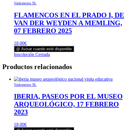
Vademente SL
FLAMENCOS EN EL PRADO I, DE
VAN DER WEYDEN A MEMLING,
07 FEBRERO 2025
18,00
€
@ Avisar cuando esté disponible
Este
Inscripción Cerrada
producto
tiene
Productos relacionados
múltiples
variantes.
Las
Vademente SL
opciones
se
IBERIA, PASEOS POR EL MUSEO
pueden
elegir
ARQUEOLÓGICO, 17 FEBRERO
en
2023
la
página
de
18,00
€
producto