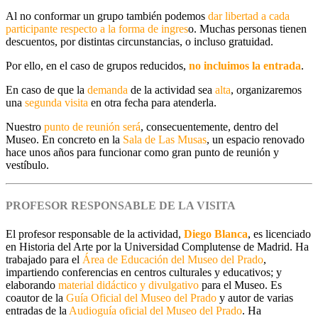
Al no conformar un grupo también podemos
dar
libertad a cada
participante respecto a la forma de ingres
o
. Muchas personas tienen
descuentos, por distintas circunstancias, o incluso gratuidad.
Por ello, e
n el caso de grupos reducidos,
no incluimos la entrada
.
En caso de que la
demanda
de la actividad sea
alta
, organizaremos
una
s
egunda visita
en otra fecha para atenderla.
Nuestro
punto de reunión
será
, consecuentemente, dentro del
Museo. En concreto en la
Sala de Las Musas
, un espacio renovado
hace unos años para funcionar como gran punto de reunión y
vestíbulo.
PROFESOR RESPONSABLE DE LA VISITA
El profesor responsable de la actividad,
Diego Blanca
, es licenciado
en Historia del Arte por la Universidad Complutense de Madrid. Ha
trabajado para el
Área de Educación del Museo del Prado
,
impartiendo conferencias en centros culturales y educativos; y
elaborando
material didáctico y divulgativo
para el Museo. Es
coautor de la
Guía Oficial del Museo del Prado
y autor de varias
entradas de la
Audioguía oficial del Museo del Prado
. Ha