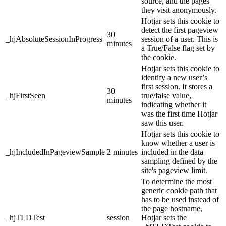
source, and the pages
they visit anonymously.
Hotjar sets this cookie to
detect the first pageview
30
_hjAbsoluteSessionInProgress
session of a user. This is
minutes
a True/False flag set by
the cookie.
Hotjar sets this cookie to
identify a new user’s
first session. It stores a
30
_hjFirstSeen
true/false value,
minutes
indicating whether it
was the first time Hotjar
saw this user.
Hotjar sets this cookie to
know whether a user is
_hjIncludedInPageviewSample
2 minutes
included in the data
sampling defined by the
site's pageview limit.
To determine the most
generic cookie path that
has to be used instead of
the page hostname,
_hjTLDTest
session
Hotjar sets the