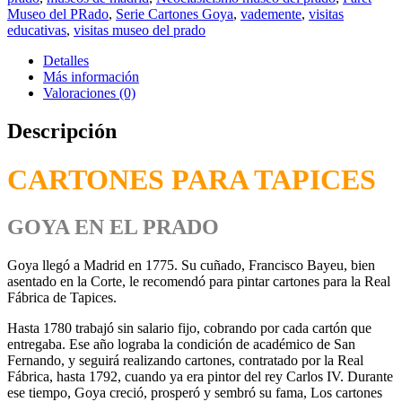
Museo del PRado
,
Serie Cartones Goya
,
vademente
,
visitas
educativas
,
visitas museo del prado
Detalles
Más información
Valoraciones (0)
Descripción
CARTONES PARA TAPICES
GOYA EN EL PRADO
Goya llegó a Madrid en 1775. Su cuñado, Francisco Bayeu, bien
asentado en la Corte, le recomendó para pintar cartones para la ­Real
Fábrica de Tapices.
Hasta 1780 trabajó sin salario fijo, cobrando por cada cartón que
entregaba. Ese año lograba la condición de académico de San
Fernando, y seguirá realizando cartones, contratado por la Real
Fábrica, hasta 1792, cuando ya era pintor del rey Carlos IV. Durante
ese tiempo, Goya creció, prosperó y sembró su fama, Los cartones