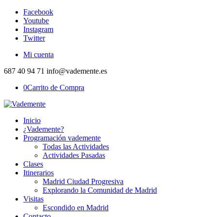
Facebook
Youtube
Instagram
Twitter
Mi cuenta
687 40 94 71 info@vademente.es
0
Carrito de Compra
Inicio
¿Vademente?
Programación vademente
Todas las Actividades
Actividades Pasadas
Clases
Itinerarios
Madrid Ciudad Progresiva
Explorando la Comunidad de Madrid
Visitas
Escondido en Madrid
Contacto