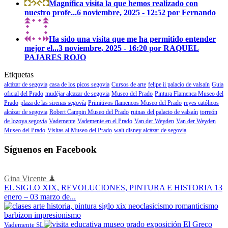
Magnífica visita la que hemos realizado con
nuestro profe...
6 noviembre, 2025 - 12:52 por Fernando
Ha sido una visita que me ha permitido entender
mejor el...
3 noviembre, 2025 - 16:20 por RAQUEL
PAJARES ROJO
Etiquetas
alcázar de segovia
casa de los picos segovia
Cursos de arte
felipe ii palacio de valsaín
Guia
oficial del Prado
mudéjar alcazar de segovia
Museo del Prado
Pintura Flamenca Museo del
Prado
plaza de las sirenas segovía
Primitivos flamencos Museo del Prado
reyes católicos
alcázar de segovia
Robert Campin Museo del Prado
ruinas del palacio de valsaín
torreón
de lozoya segovía
Vademente
Vademente en el Prado
Van der Weyden
Van der Weyden
Museo del Prado
Visitas al Museo del Prado
walt disney alcázar de segovia
Síguenos en Facebook
Gina Vicente ♟
EL SIGLO XIX, REVOLUCIONES, PINTURA E HISTORIA 13
enero – 03 marzo de...
Vademente SL