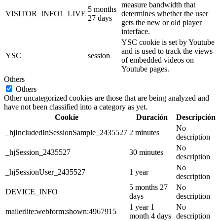
measure bandwidth that
5 months
VISITOR_INFO1_LIVE
determines whether the user
27 days
gets the new or old player
interface.
YSC cookie is set by Youtube
and is used to track the views
YSC
session
of embedded videos on
Youtube pages.
Others
Others
Other uncategorized cookies are those that are being analyzed and
have not been classified into a category as yet.
Cookie
Duración
Descripción
No
_hjIncludedInSessionSample_2435527
2 minutes
description
No
_hjSession_2435527
30 minutes
description
No
_hjSessionUser_2435527
1 year
description
5 months 27
No
DEVICE_INFO
days
description
1 year 1
No
mailerlite:webform:shown:4967915
month 4 days
description