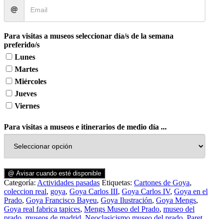
Para visitas a museos seleccionar día/s de la semana
preferido/s
Lunes
Martes
Miércoles
Jueves
Viernes
Para visitas a museos e itinerarios de medio día ...
@ Avisar cuando esté disponible
Categoría:
Actividades pasadas
Etiquetas:
Cartones de Goya
,
coleccion real
,
goya
,
Goya Carlos III
,
Goya Carlos IV
,
Goya en el
Prado
,
Goya Francisco Bayeu
,
Goya Ilustración
,
Goya Mengs
,
Goya real fabrica tapices
,
Mengs Museo del Prado
,
museo del
prado
,
museos de madrid
,
Neoclasicismo museo del prado
,
Paret