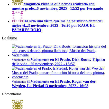
Magnífica visita la que hemos realizado con
nuestro profe...
6 noviembre, 2025 - 12:52 por Fernando
Ha sido una visita que me ha permitido entender
mejor el...
3 noviembre, 2025 - 16:20 por RAQUEL
PAJARES ROJO
Lo último
Vademente en El Prado, Dirk Bouts. Tríptico
Vademente SL
de la vida...
20 noviembre, 2022 - 15:57
Vademente en El Prado, Roger van der
Vademente SL
Weyden, La Piedad
13 noviembre, 2022 - 16:03
Comentarios