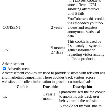
_hjTLDTest cookie to
store different URL
substring alternatives
until it fails.
YouTube sets this cookie
via embedded youtube-
CONSENT
2 years
videos and registers
anonymous statistical
data.
This cookie is used by
Issuu analytic system to
5 months
iutk
gather information
27 days
regarding visitor activity
on Issuu products.
Advertisement
Advertisement
Advertisement cookies are used to provide visitors with relevant ads
and marketing campaigns. These cookies track visitors across
websites and collect information to provide customized ads.
Cookie
Duración
Descripción
Quantserve sets the mc cookie
1 year 1
mc
to anonymously track user
month
behaviour on the website.
A cookie set by YouTube to