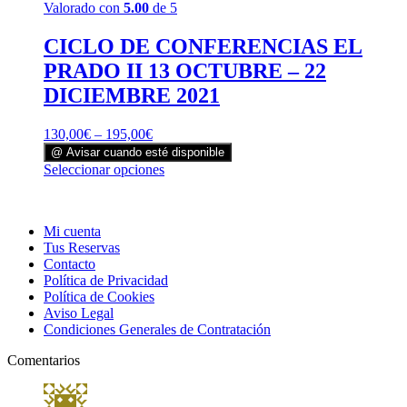
Valorado con
5.00
de 5
CICLO DE CONFERENCIAS EL
PRADO II 13 OCTUBRE – 22
DICIEMBRE 2021
130,00
€
–
195,00
€
@ Avisar cuando esté disponible
Este
Seleccionar opciones
producto
tiene
múltiples
Mi cuenta
variantes.
Tus Reservas
Las
Contacto
opciones
Política de Privacidad
se
Política de Cookies
pueden
Aviso Legal
elegir
Condiciones Generales de Contratación
en
la
Comentarios
página
de
producto