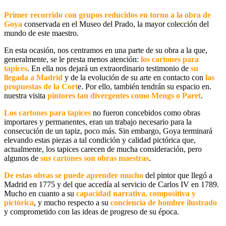
Primer recorrido con grupos reducidos en torno a la obra de
Goya
conservada en el Museo del Prado, la mayor colección del
mundo de este maestro.
En esta ocasión, nos centramos en una parte de su obra a la que,
generalmente, se le presta menos atención:
los cartones para
tapices
. En ella nos dejará un extraordinario testimonio de
su
llegada a Madrid
y de la evolución de su arte en contacto con
las
propuestas de la Cort
e. Por ello, también tendrán su espacio en.
nuestra visita
pintores tan divergentes como Mengs o Paret
.
Los cartones para tapices
no fueron concebidos como obras
importares y permanentes, eran un trabajo necesario para la
consecución de un tapiz, poco más. Sin embargo, Goya terminará
elevando estas piezas a tal condición y calidad pictórica que,
actualmente, los tapices carecen de mucha consideración, pero
algunos de
sus cartones son obras maestras
.
De estas obras se puede aprender mucho
del pintor que llegó a
Madrid en 1775 y del que accedía al servicio de Carlos IV en 1789.
Mucho en cuanto a su
c
a
pacidad narrativa, compositiva y
pictórica
, y mucho respecto a su
conciencia de hombre ilustrado
y comprometido con las ideas de progreso de su época.