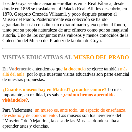
Los de Goya se almacenaron enrollados en la Real Fábrica, desde
donde en 1858 se trasladaron al Palacio ­Real. Allí los descubrió, en
1870, Gregorio Cruzada Villaamil, y poco después pasaron al
Museo del Prado. Posteriormente esa colección se ha ido
agrandando hasta constituir un extraordinario y excepcional fondo,
tanto por su propia naturaleza de arte efímero como por su magistral
autoría. Uno de los conjuntos más valiosos y menos conocidos de la
Colección del Museo del Prado y de la obra de Goya.
VISITAS EDUCATIVAS AL
MUSEO DEL PRADO
En
Va
d
emente
entendemos que
la docencia
se ejerce también
más
allá del aula
, por lo que nuestras visitas educativas son parte esencial
de nuestras propuestas.
¿Cuántos museos hay en Madrid? ¿cuántos conoce?
Lo más
importante, en realidad, es saber
¿cuánto hemos aprendido
visitándolos?
.
Para
Va
d
emente
,
un museo es
, ante todo,
un espacio de enseñanza,
de estudio y de conocimiento
. Los museos son los herederos del
“Museion” de Alejandría,
la casa de las Musas
a donde se iba a
aprender artes y ciencias.