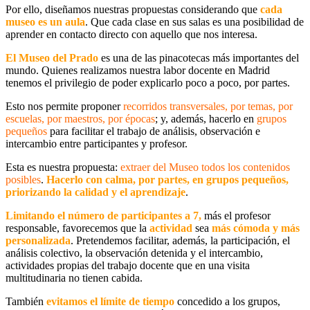
Por ello, diseñamos nuestras propuestas considerando que
cada
museo es un aula
. Que
cada clase en sus salas es una posibilidad
de
aprender en contacto directo con aquello que nos interesa.
El
Museo del Prado
es una de las pinacotecas más importantes del
mundo. Quienes realizamos nuestra labor docente en Madrid
tenemos el privilegio de poder explicarlo poco a poco
, por partes.
Esto nos permite
proponer
recorridos transversales
,
por temas, por
escuelas, por maestros, por épocas
; y, además, hacerlo
en
grupos
pequeños
para facilitar el trabajo de análisis, observación e
intercambio entre participantes y profesor.
Esta es nuestra propuesta:
extraer del Museo todos los contenidos
posibles
.
Hacerlo con calma, por partes, en grupos pequeños,
priorizando la calidad y el aprendizaje
.
Limitando el
número de participantes
a
7
,
más el profesor
responsable, favorecemos que la
actividad
sea
más cómoda y más
personalizada
.
Pretendemos facilitar
, además,
la participación, el
análisis colectivo, la observación detenida y el intercambio
,
actividades propias del trabajo docente que en una visita
multitudinaria no tienen cabida.
También
evitamos el límite de tiemp
o
concedido a los grupos,