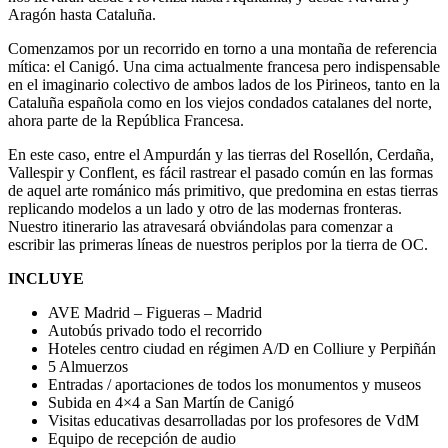
Aragón hasta Cataluña.
Comenzamos por un recorrido en torno a una montaña de referencia
mítica: el Canigó. Una cima actualmente francesa pero indispensable
en el imaginario colectivo de ambos lados de los Pirineos, tanto en la
Cataluña española como en los viejos condados catalanes del norte,
ahora parte de la República Francesa.
En este caso, entre el Ampurdán y las tierras del Rosellón, Cerdaña,
Vallespir y Conflent, es fácil rastrear el pasado común en las formas
de aquel arte románico más primitivo, que predomina en estas tierras
replicando modelos a un lado y otro de las modernas fronteras.
Nuestro itinerario las atravesará obviándolas para comenzar a
escribir las primeras líneas de nuestros periplos por la tierra de OC.
INCLUYE
AVE Madrid – Figueras – Madrid
Autobús privado todo el recorrido
Hoteles centro ciudad en régimen A/D en Colliure y Perpiñán
5 Almuerzos
Entradas / aportaciones de todos los monumentos y museos
Subida en 4×4 a San Martín de Canigó
Visitas educativas desarrolladas por los profesores de VdM
Equipo de recepción de audio