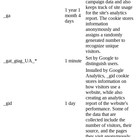
campaign data and also
keeps track of site usage
1 year 1
for the site's analytics
_ga
month 4
report. The cookie stores
days
information
anonymously and
assigns a randomly
generated number to
recognize unique
visitors.
Set by Google to
_gat_gtag_UA_*
1 minute
distinguish users.
Installed by Google
Analytics, _gid cookie
stores information on
how visitors use a
website, while also
creating an analytics
_gid
1 day
report of the website's
performance. Some of
the data that are
collected include the
number of visitors, their
source, and the pages
they visit anonymously.