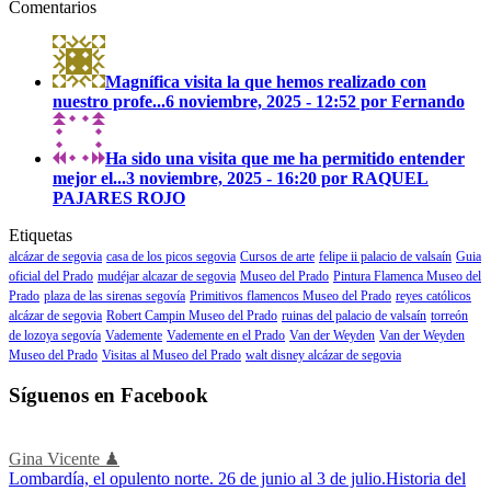
Comentarios
Magnífica visita la que hemos realizado con
nuestro profe...
6 noviembre, 2025 - 12:52 por Fernando
Ha sido una visita que me ha permitido entender
mejor el...
3 noviembre, 2025 - 16:20 por RAQUEL
PAJARES ROJO
Etiquetas
alcázar de segovia
casa de los picos segovia
Cursos de arte
felipe ii palacio de valsaín
Guia
oficial del Prado
mudéjar alcazar de segovia
Museo del Prado
Pintura Flamenca Museo del
Prado
plaza de las sirenas segovía
Primitivos flamencos Museo del Prado
reyes católicos
alcázar de segovia
Robert Campin Museo del Prado
ruinas del palacio de valsaín
torreón
de lozoya segovía
Vademente
Vademente en el Prado
Van der Weyden
Van der Weyden
Museo del Prado
Visitas al Museo del Prado
walt disney alcázar de segovia
Síguenos en Facebook
Gina Vicente ♟
Lombardía, el opulento norte. 26 de junio al 3 de julio.
Historia del