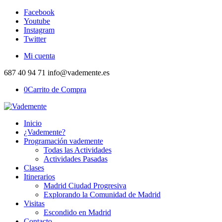
Facebook
Youtube
Instagram
Twitter
Mi cuenta
687 40 94 71 info@vademente.es
0
Carrito de Compra
Inicio
¿Vademente?
Programación vademente
Todas las Actividades
Actividades Pasadas
Clases
Itinerarios
Madrid Ciudad Progresiva
Explorando la Comunidad de Madrid
Visitas
Escondido en Madrid
Contacto