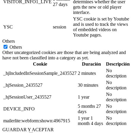
VISITOR_INFO1_LIVE
determines whether the user
27 days
gets the new or old player
interface.
YSC cookie is set by Youtube
and is used to track the views
YSC
session
of embedded videos on
Youtube pages.
Others
Others
Other uncategorized cookies are those that are being analyzed and
have not been classified into a category as yet.
Cookie
Duración
Descripción
No
_hjIncludedInSessionSample_2435527
2 minutes
description
No
_hjSession_2435527
30 minutes
description
No
_hjSessionUser_2435527
1 year
description
5 months 27
No
DEVICE_INFO
days
description
1 year 1
No
mailerlite:webform:shown:4967915
month 4 days
description
GUARDAR Y ACEPTAR