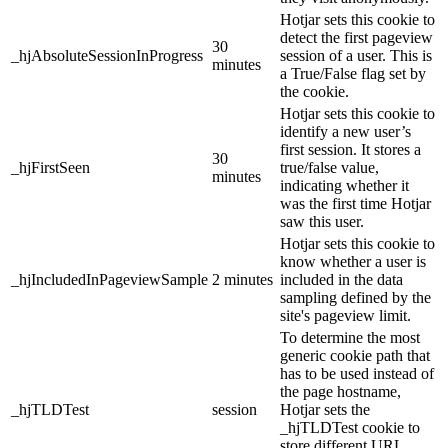
Hotjar sets this cookie to
detect the first pageview
30
_hjAbsoluteSessionInProgress
session of a user. This is
minutes
a True/False flag set by
the cookie.
Hotjar sets this cookie to
identify a new user’s
first session. It stores a
30
_hjFirstSeen
true/false value,
minutes
indicating whether it
was the first time Hotjar
saw this user.
Hotjar sets this cookie to
know whether a user is
_hjIncludedInPageviewSample
2 minutes
included in the data
sampling defined by the
site's pageview limit.
To determine the most
generic cookie path that
has to be used instead of
the page hostname,
_hjTLDTest
session
Hotjar sets the
_hjTLDTest cookie to
store different URL