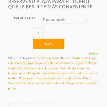
RESERVE SU PLAZA PARA EL TURNO
QUE LE RESULTE MÁS CONVENIENTE.
Participación
Reservar
Limpiar
SKU:
N/D
Categoría:
Actividades pasadas
Etiquetas:
Cartones de Goya
,
coleccion real
,
goya
,
Goya Carlos III
,
Goya Carlos IV
,
Goya en el Prado
,
Goya Francisco Bayeu
,
Goya Ilustración
,
Goya Mengs
,
Goya real
fabrica tapices
,
Mengs Museo del Prado
,
museo del prado
,
museos de
madrid
,
Neoclasicismo museo del prado
,
Paret Museo del PRado
,
Serie Cartones Goya
,
vademente
,
visitas educativas
,
visitas museo del
prado