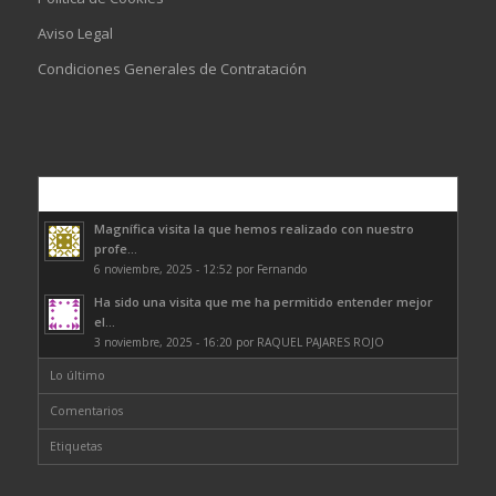
Aviso Legal
Condiciones Generales de Contratación
Comentarios
Magnífica visita la que hemos realizado con nuestro
profe...
6 noviembre, 2025 - 12:52 por Fernando
Ha sido una visita que me ha permitido entender mejor
el...
3 noviembre, 2025 - 16:20 por RAQUEL PAJARES ROJO
Lo último
Comentarios
Etiquetas