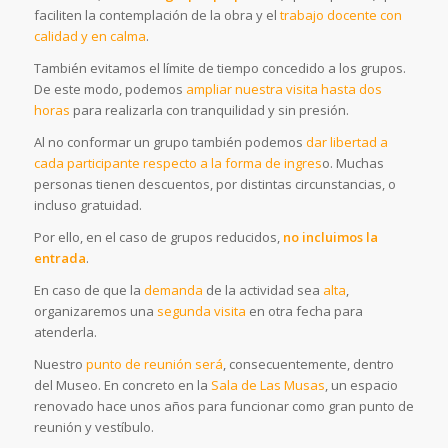
faciliten la contemplación de la obra y el
trabajo docente con
calidad y en calma
.
También
evitamos el límite de tiempo
concedido a los grupos.
De este modo, podemos
ampliar nuestra visita
hasta dos
horas
para realizarla con tranquilidad y sin presión
.
Al no conformar un grupo también podemos
dar
libertad a
cada participante respecto a la forma de ingres
o
. Muchas
personas tienen descuentos, por distintas circunstancias, o
incluso gratuidad.
Por ello, e
n el caso de grupos reducidos,
no incluimos la
entrada
.
En caso de que la
demanda
de la actividad sea
alta
,
organizaremos una
s
egunda visita
en otra fecha para
atenderla.
Nuestro
punto de reunión
será
, consecuentemente, dentro
del Museo. En concreto en la
Sala de Las Musas
, un espacio
renovado hace unos años para funcionar como gran punto de
reunión y vestíbulo.